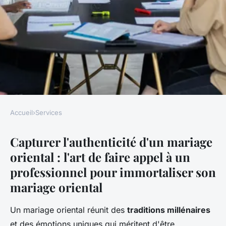
Accueil
›
Services
SERVICES
Capturer l'authenticité d'un mariage
Capturer l'authenticité d'un
oriental : l'art de faire appel à un
mariage oriental en photo
professionnel pour immortaliser son
Sacha
•
24 novembre 2025
•
8 min de lecture
mariage oriental
Un mariage oriental réunit des
traditions millénaires
et des émotions uniques qui méritent d'être