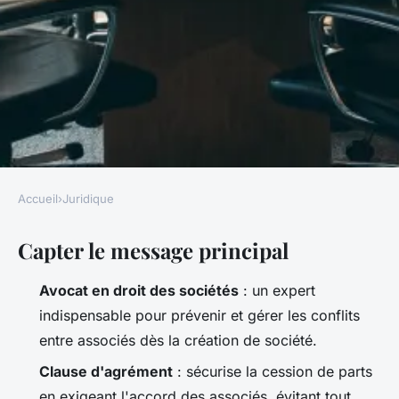
Accueil
›
Juridique
JURIDIQUE
Capter le message principal
Top stratégies pour prévenir
les conflits entre associés
Avocat en droit des sociétés
: un expert
indispensable pour prévenir et gérer les conflits
Léopoldine
•
02/04/2026 15:14
•
8 min de lecture
entre associés dès la création de société.
Clause d'agrément
: sécurise la cession de parts
en exigeant l'accord des associés, évitant tout