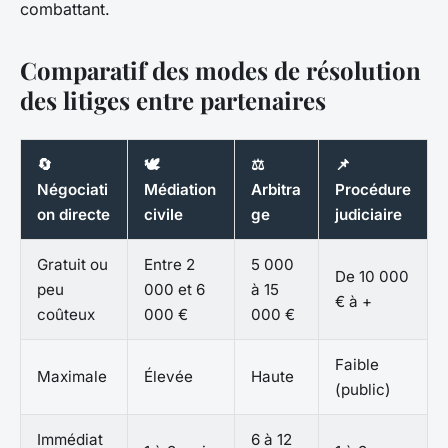
combattant.
Comparatif des modes de résolution
des litiges entre partenaires
🔄
🕊️
⚖️
📌
Négociati
Médiation
Arbitra
Procédure
on directe
civile
ge
judiciaire
Gratuit ou
Entre 2
5 000
De 10 000
peu
000 et 6
à 15
€ à +
coûteux
000 €
000 €
Faible
Maximale
Élevée
Haute
(public)
Immédiat
6 à 12