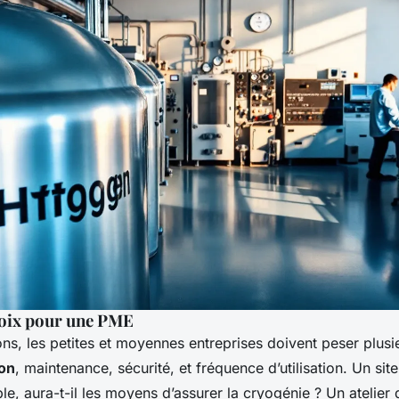
hoix pour une PME
ns, les petites et moyennes entreprises doivent peser plusie
ion
, maintenance, sécurité, et fréquence d’utilisation. Un si
le, aura-t-il les moyens d’assurer la cryogénie ? Un atelier