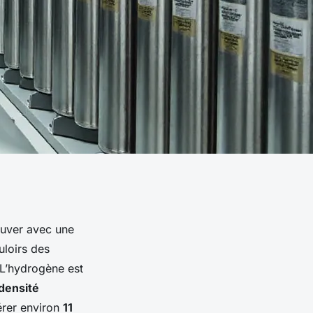
ouver avec une
uloirs des
 L’hydrogène est
densité
érer environ
11