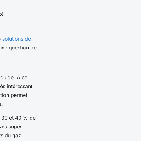
té
s
solutions de
 une question de
liquide. À ce
ès intéressant
ction permet
s.
e 30 et 40 % de
ves super-
ts du gaz