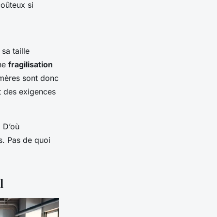
oûteux si
sa taille
une
fragilisation
ymères sont donc
nt des exigences
. D’où
s. Pas de quoi
l