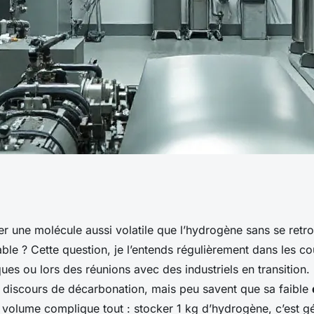
hniques de
 une molécule aussi volatile que l’hydrogène sans se retr
able ? Cette question, je l’entends régulièrement dans les co
 et leurs défis
ues ou lors des réunions avec des industriels en transition.
s discours de décarbonation, mais peu savent que sa faible
volume complique tout : stocker 1 kg d’hydrogène, c’est g