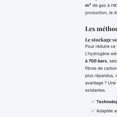
Meissa
•
13/03/2026 10:13
•
9 min de lecture
m³
de gaz à l’ét
production, le d
Les méthod
Le stockage s
Pour réduire ce
L’hydrogène est
à 700 bars
, sel
fibres de carbo
plus répandus, n
avantage ? Une t
existantes.
✅
Technolo
✅ Adaptée 