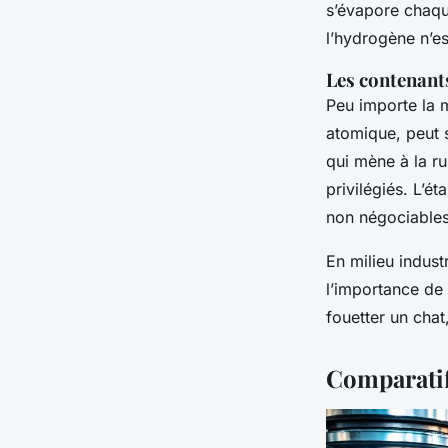
s’évapore chaqu
l’hydrogène n’es
Les contenants
Peu importe la m
atomique, peut 
qui mène à la r
privilégiés. L’é
non négociables
En milieu indust
l’importance de 
fouetter un chat
Comparatif