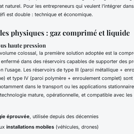
at naturel. Pour les entrepreneurs qui veulent l’intégrer dan
éfi est double : technique et économique.
es physiques : gaz comprimé et liquide
ous haute pression
 volume colossal, la première solution adoptée est la compr
 enfermé dans des réservoirs capables de supporter des p
on l’usage. Les réservoirs de type III (paroi métallique + en
ne) et type IV (paroi polymère + enroulement complet) sont 
otamment dans le transport ou les applications stationnaire
echnologie mature, opérationnelle, et compatible avec les 
gie éprouvée
, utilisée depuis des décennies
aux
installations mobiles
(véhicules, drones)