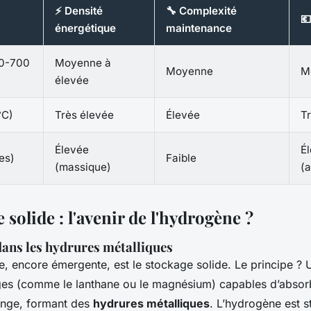
⚡ Densité
🔧 Complexité

énergétique
maintenance
0-700
Moyenne à
Moyenne
M
élevée
°C)
Très élevée
Élevée
T
Élevée
É
es)
Faible
(massique)
(
 solide : l'avenir de l'hydrogène ?
dans les hydrures métalliques
e, encore émergente, est le stockage solide. Le principe ? U
ges (comme le lanthane ou le magnésium) capables d’absor
nge, formant des
hydrures métalliques
. L’hydrogène est st