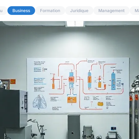
u
Business
Formation
Juridique
Management
M