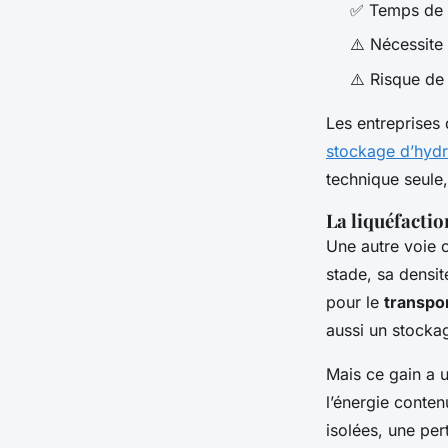
✅ Temps de r
⚠️ Nécessite
⚠️ Risque d
Les entreprises 
stockage d’hyd
technique seule
La liquéfacti
Une autre voie c
stade, sa densit
pour le
transpo
aussi un stockag
Mais ce gain a 
l’énergie conte
isolées, une per