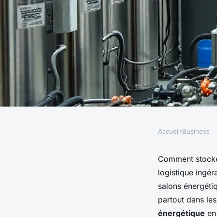
Accueil
›
Business
BUSINESS
Les principales tec
Comment stocker
logistique ingér
stockage d'hydrogène
salons énergétiq
partout dans le
énergétique
en 