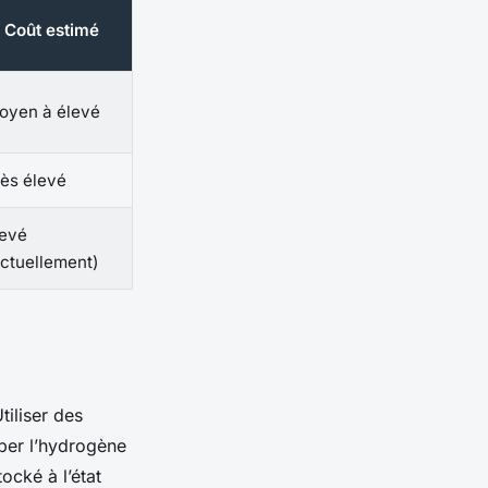
 Coût estimé
oyen à élevé
rès élevé
levé
actuellement)
tiliser des
ber l’hydrogène
ocké à l’état