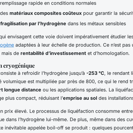
emplissage rapide en conditions normales
 des
matériaux composites coûteux
pour garantir la sécuri
e
fragilisation par l’hydrogène
dans les métaux sensibles
qui envisagent cette voie doivent impérativement étudier le
rogène
adaptées à leur échelle de production. Ce n’est pas
, mais de
rentabilité d’investissement
et d’homologation.
on cryogénique
onsiste à refroidir l’hydrogène jusqu’à
-253 °C
, le rendant 
é volumique est multipliée par près de 800, ce qui le rend tr
rt longue distance
ou les applications spatiales. La liquéfa
e plus compact, réduisant l’
emprise au sol
des installation
un prix élevé. Le processus de liquéfaction consomme entr
nue dans l’hydrogène lui-même. De plus, même dans des cu
te inévitable appelée
boil-off
se produit : quelques pourcen