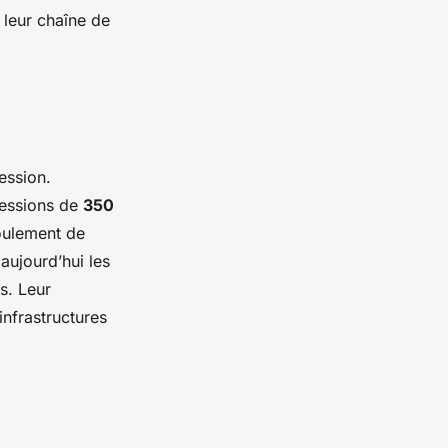
s leur chaîne de
ession.
ressions de
350
roulement de
aujourd’hui les
s. Leur
infrastructures