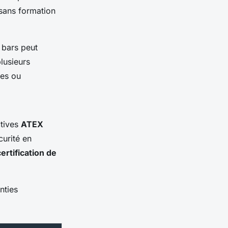
 sans formation
 bars peut
plusieurs
res ou
ctives
ATEX
curité en
certification de
nties