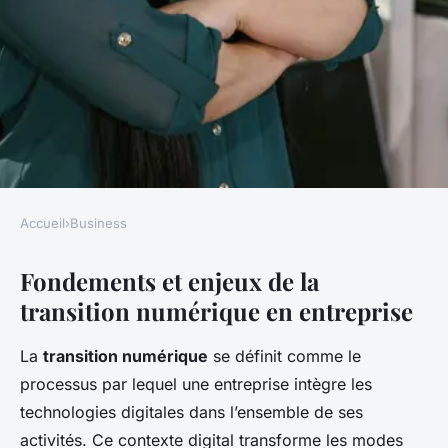
Accueil
›
Business
BUSINESS
Fondements et enjeux de la
Quelles sont les clés pour
transition numérique en entreprise
réussir une transition
numérique dans votre
La
transition numérique
se définit comme le
entreprise ?
processus par lequel une entreprise intègre les
technologies digitales dans l’ensemble de ses
Sacha
•
24 juillet 2025
•
3 min de lecture
activités. Ce contexte digital transforme les modes