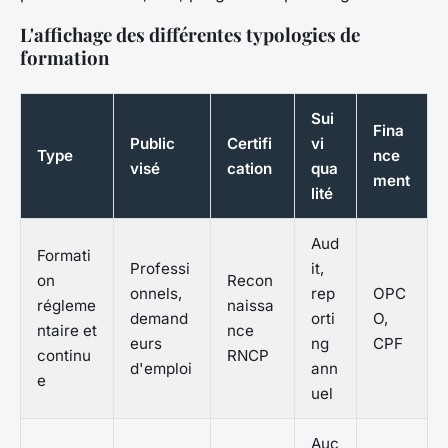
L'affichage des différentes typologies de
formation
Sui
Fina
Public
Certifi
vi
Type
nce
visé
cation
qua
ment
lité
Aud
Formati
Professi
it,
on
Recon
onnels,
rep
OPC
régleme
naissa
demand
orti
O,
ntaire et
nce
eurs
ng
CPF
continu
RNCP
d'emploi
ann
e
uel
Auc