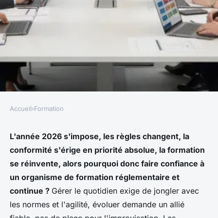
Accueil
›
Formation
FORMATION
Pourquoi choisir un
L'année 2026 s'impose, les règles changent, la
conformité s'érige en priorité absolue, la formation
organisme de formation
se réinvente, alors pourquoi donc faire confiance à
réglementaire et continue en
un organisme de formation réglementaire et
2026 ?
continue ?
Gérer le quotidien exige de jongler avec
les normes et l'agilité, évoluer demande un allié
Sacha
•
11 février 2026
•
7 min de lecture